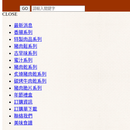
CLOSE
最新消息
香腸系列
特製肉品系列
豬肉鬆系列
古早味系列
蜜汁系列
豬肉乾系列
炙燒豬肉乾系列
碳烤牛肉乾系列
豬肉脆片系列
年節禮盒
訂購資訊
訂購單下載
聯絡我們
美味食譜