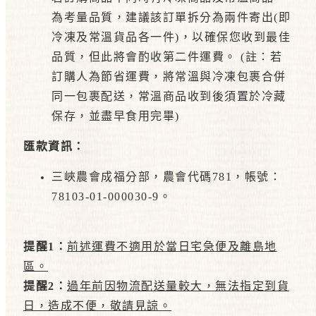
為考量品質，建議該訂單拆分為兩件寄出(即
冷凍及常溫貨品各一件)，以確保您收到最佳
品質，但此將會酌收第二件運費。 (註：若
訂購人為節省運費，將常溫與冷凍包裹合併
同一包裹配送，常溫商品收到後須置於冷藏
保存，並盡早食用完畢)
匯款資訊：
三峽農會成福分部，農會代碼781，帳號：
78103-01-000030-9。
提醒1：
前述運費不適用於當日宅急便及離島地
區。
提醒2：
過年前因物流配送量較大，無法指定到貨
日，造成不便，敬請見諒。