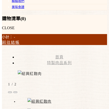
聯絡我們
美味食譜
購物清單(
0
)
CLOSE
小計：
-
前往結帳
首頁
特製肉品系列
1
/
2