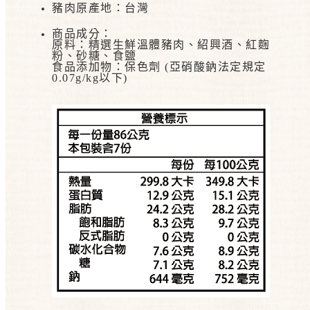
豬肉原產地：台灣
商品成分：
原料：精選生鮮溫體豬肉、紹興酒、紅麴
粉、砂糖、食鹽
食品添加物：保色劑
(
亞硝酸鈉法定規定
0.07g/kg
以下
)