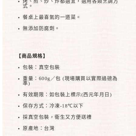
烤、煎、炒、炸都適宜，適用各類烹調方
式。
餐桌上最喜氣的一道菜。
無添加防腐劑。
【商品規格】
包裝：真空包裝
重量：
600g
／包
(
現場購買以實際過磅為
準
)
有效期限：如包裝上標示
(
西元年月日
)
保存方式：冷凍
-18℃
以下
採真空包裝，衛生又方便送禮
原產地：台灣